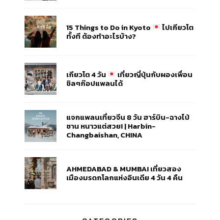
15 Things to Do in Kyoto
ไปเกียวโต
ทั้งที ต้องทำอะไรบ้าง?
เกียวโต 4 วัน
เที่ยวญี่ปุ่นกับผองเพื่อน
ชิลๆก๊อปแพลนได้
แจกแพลนเที่ยวจีน 8 วัน ฮาร์บิน-ฉางไป่
ซาน หนาวแต่สวย! | Harbin-
Changbaishan, CHINA
AHMEDABAD & MUMBAI เที่ยวสอง
เมืองมรดกโลกแห่งอินเดีย 4 วัน 4 คืน