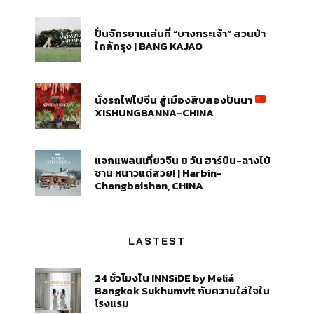
ปั่นจักรยานเล่นที่ “บางกระเจ้า” สวนป่า
ใกล้กรุง | BANG KAJAO
นั่งรถไฟไปจีน สู่เมืองสิบสองปันนา
XISHUNGBANNA-CHINA
แจกแพลนเที่ยวจีน 8 วัน ฮาร์บิน-ฉางไป่
ซาน หนาวแต่สวย! | Harbin-
Changbaishan, CHINA
LASTEST
24 ชั่วโมงใน INNSiDE by Meliá
Bangkok Sukhumvit กับความใส่ใจใน
โรงแรม