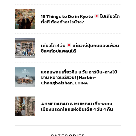
15 Things to Do in Kyoto
ไปเกียวโต
ทั้งที ต้องทำอะไรบ้าง?
เกียวโต 4 วัน
เที่ยวญี่ปุ่นกับผองเพื่อน
ชิลๆก๊อปแพลนได้
แจกแพลนเที่ยวจีน 8 วัน ฮาร์บิน-ฉางไป่
ซาน หนาวแต่สวย! | Harbin-
Changbaishan, CHINA
AHMEDABAD & MUMBAI เที่ยวสอง
เมืองมรดกโลกแห่งอินเดีย 4 วัน 4 คืน