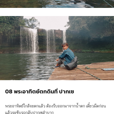
08
พระอาทิตย์ตกดินที่ ปากเซ
พระอาทิตย์ใกล้จะตกแล้ว ต้องรีบออกมาจากน้ำตก เดี๋ยวมืดก่อน
แล้วจะขับรถกลับปากเซลำบาก