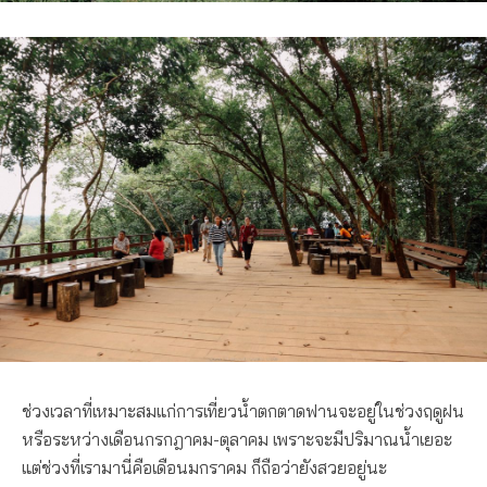
ช่วงเวลาที่เหมาะสมแก่การเที่ยวน้ำตกตาดฟานจะอยู่ในช่วงฤดูฝน
หรือระหว่างเดือนกรกฎาคม-ตุลาคม เพราะจะมีปริมาณน้ำเยอะ
แต่ช่วงที่เรามานี่คือเดือนมกราคม ก็ถือว่ายังสวยอยู่นะ