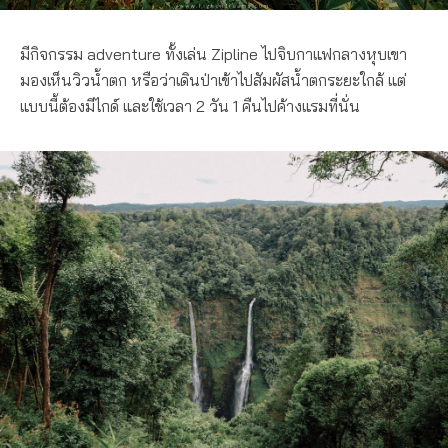
มีกิจกรรม adventure ทั้งเล่น Zipline ไปจิบกาแฟกลางหุบเขา
มองเห็นวิวน้ำตก หรือว่าเดินป่าเข้าไปสัมผัสน้ำตกระยะใกล้ แต่
แบบนี้ต้องมีไกด์ และใช้เวลา 2 วัน 1 คืนไปค้างแรมที่นั่น