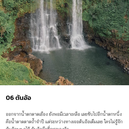
06 ต้นอ้อ
ออกจากน้ำตกตาดเยือง ยังพอมีเวลาเหลือ เลยขับไปอีกน้ำตกหนึ่ง
คือน้ำตาดตาดถ้ำจำปี แต่ระหว่างทางเจอต้นอ้อเต็มเลย ใครไม่รู้จัก