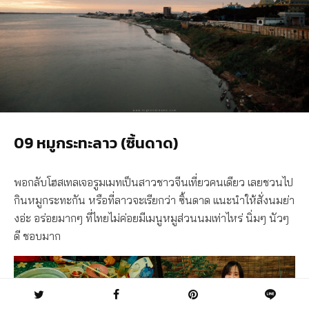
09 หมูกระทะลาว (ซิ้นดาด)
พอกลับโฮสเทลเจอรูมเมทเป็นสาวชาวจีนเที่ยวคนเดียว เลยชวนไป
กินหมูกระทะกัน หรือที่ลาวจะเรียกว่า ซิ้นดาด แนะนำให้สั่งนมย่า
งอ่ะ อร่อยมากๆ ที่ไทยไม่ค่อยมีเมนูหมูส่วนนมเท่าไหร่ นิ่มๆ นัวๆ
ดี ชอบมาก