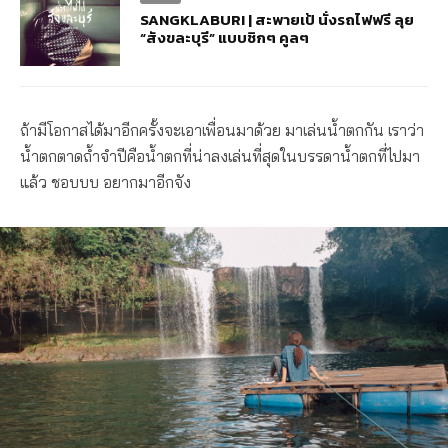
SANGKLABURI | สะพายเป้ นั่งรถไฟฟรี ลุย
“สังขละบุรี” แบบชิกๆ คูลๆ
ถ้ามีโอกาสได้มาอีกครั้งจะเอาเพื่อนมาด้วย มาเล่นน้ำตกกัน เราว่า
น้ำตกตาดถ้ำจำปีคือน้ำตกที่น่าลงเล่นที่สุดในบรรดาน้ำตกที่ไปมา
แล้ว ชอบบบ อยากมาอีกจัง