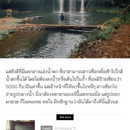
แต่ยังดีที่มีแพกลางแอ่งน้ำตก ที่เราสามารถสาวเชือกเพื่อเข้าไปใกล้
น้ำตกขึ้นได้ โดยไม่ต้องลงน้ำหรือเดินไปในถ้ำ ที่แพมีป้ายเขียนว่า
5000 กีบ เป็นค่าขึ้น แต่เจ้าหน้าที่ให้เราขึ้นไปฟรีๆ สาวเชือกไป
ถ่ายรูปกลางน้ำ นี่เราต้องพยายามเบอร์นี้เลยหรอเนี่ย แต่รูปออก
มาสวย ก็โอเคแหละ พอใจ มีหลักฐานว่าฉันได้มาถึงที่นี่แล้วนะ
See also
travel
on
January 15