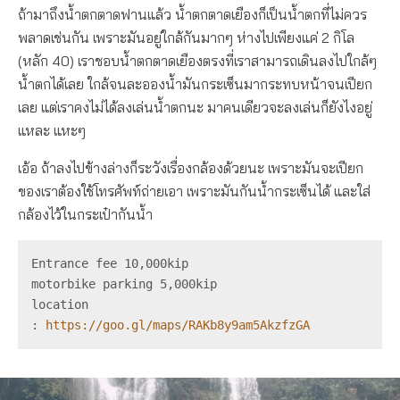
ถ้ามาถึงน้ำตกตาดฟานแล้ว น้ำตกตาดเยืองก็เป็นน้ำตกที่ไม่ควร
พลาดเช่นกัน เพราะมันอยู่ใกล้กันมากๆ ห่างไปเพียงแค่ 2 กิโล
(หลัก 40) เราชอบน้ำตกตาดเยืองตรงที่เราสามารถเดินลงไปใกล้ๆ
น้ำตกได้เลย ใกล้จนละอองน้ำมันกระเซ็นมากระทบหน้าจนเปียก
เลย แต่เราคงไม่ได้ลงเล่นน้ำตกนะ มาคนเดียวจะลงเล่นก็ยังไงอยู่
แหละ แหะๆ
เอ้อ ถ้าลงไปข้างล่างก็ระวังเรื่องกล้องด้วยนะ เพราะมันจะเปียก
ของเราต้องใช้โทรศัพท์ถ่ายเอา เพราะมันกันน้ำกระเซ็นได้ และใส่
กล้องไว้ในกระเป๋ากันน้ำ
Entrance fee 10,000kip
motorbike parking 5,000kip
location 
: 
https://goo.gl/maps/RAKb8y9am5AkzfzGA