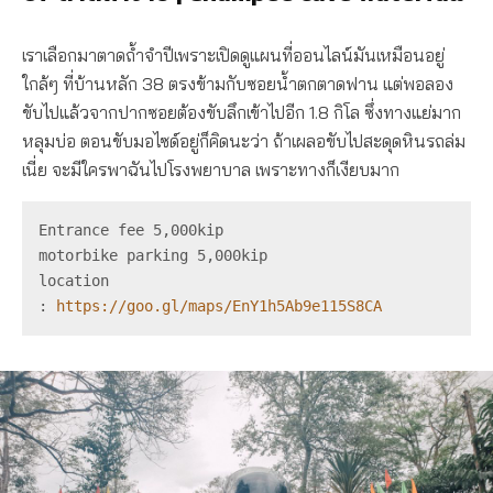
เราเลือกมาตาดถ้ำจำปีเพราะเปิดดูแผนที่ออนไลน์มันเหมือนอยู่
ใกล้ๆ ที่บ้านหลัก 38 ตรงข้ามกับซอยน้ำตกตาดฟาน แต่พอลอง
ขับไปแล้วจากปากซอยต้องขับลึกเข้าไปอีก 1.8 กิโล ซึ่งทางแย่มาก
หลุมบ่อ ตอนขับมอไซด์อยู่ก็คิดนะว่า ถ้าเผลอขับไปสะดุดหินรถล่ม
เนี่ย จะมีใครพาฉันไปโรงพยาบาล เพราะทางก็เงียบมาก
Entrance fee 5,000kip
motorbike parking 5,000kip
location 
: 
https://goo.gl/maps/EnY1h5Ab9e115S8CA