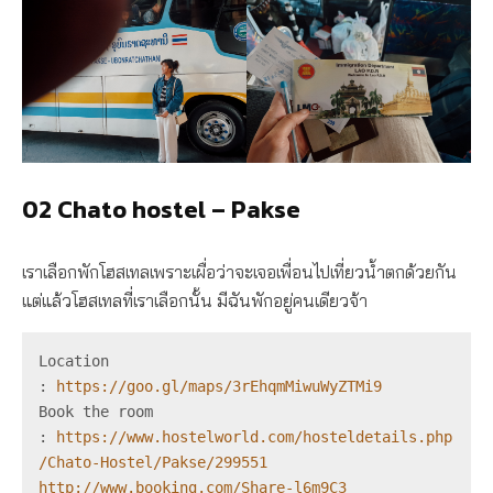
02 Chato hostel
– Pakse
เราเลือกพักโฮสเทลเพราะเผื่อว่าจะเจอเพื่อนไปเที่ยวน้ำตกด้วยกัน
แต่แล้วโฮสเทลที่เราเลือกนั้น มีฉันพักอยู่คนเดียวจ้า
Location 
:
 https://goo.gl/maps/3rEhqmMiwuWyZTMi9
Book the room 
: 
https://www.hostelworld.com/hosteldetails.php
/Chato-Hostel/Pakse/299551
http://www.booking.com/Share-l6m9C3