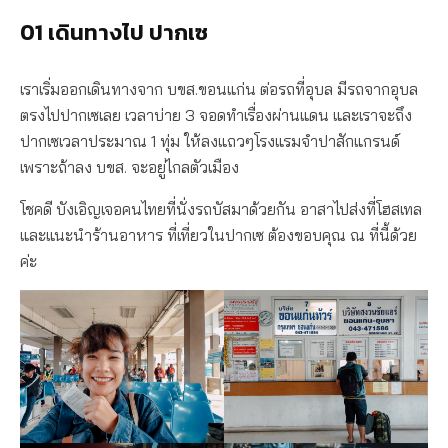
01
เดินทางไป ปากเซ
เราเริ่มออกเดินทางจาก บขส.ขอนแก่น ต่อรถที่อุบล มีรถจากอุบล
ตรงไปปากเซเลย เวลาบ่าย 3 จอดทำเรื่องผ่านแดน และเราจะถึง
ปากเซเวลาประมาณ 1 ทุ่ม ให้ลงแถวๆโรงแรมจำปาสักแกรนด์
เพราะถ้าลง บขส. จะอยู่ไกลตัวเมือง
โชคดี บังเอิญเจอคนไทยที่นั่งรถบัสมาด้วยกัน อาสาไปส่งที่โฮสเทล
และแนะนำร้านอาหาร ที่เที่ยวในปากเซ ต้องขอบคุณ ณ ที่นี้ด้วย
ค่ะ