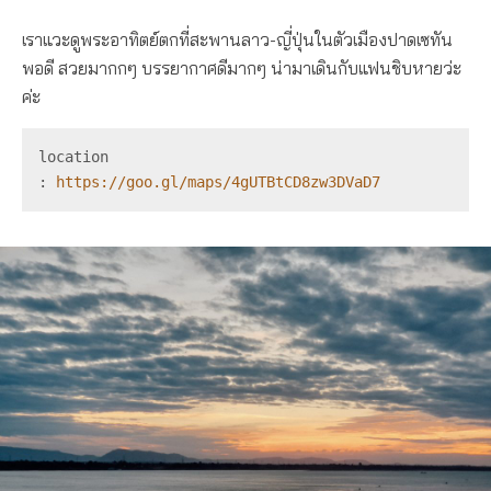
เราแวะดูพระอาทิตย์ตกที่สะพานลาว-ญี่ปุ่นในตัวเมืองปาดเซทัน
พอดี สวยมากกๆ บรรยากาศดีมากๆ น่ามาเดินกับแฟนชิบหายว่ะ
ค่ะ
location 
: 
https://goo.gl/maps/4gUTBtCD8zw3DVaD7