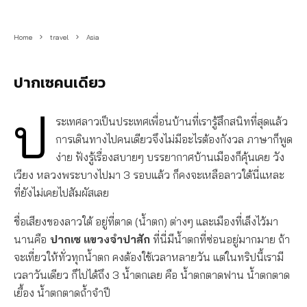
Home
travel
Asia
ปากเซคนเดียว
ป
ระเทศลาวเป็นประเทศเพื่อนบ้านที่เรารู้สึกสนิทที่สุดแล้ว
การเดินทางไปคนเดียวจึงไม่มีอะไรต้องกังวล ภาษาก็พูด
ง่าย ฟังรู้เรื่องสบายๆ บรรยากาศบ้านเมืองก็คุ้นเคย วัง
เวียง หลวงพระบางไปมา 3 รอบแล้ว ก็คงจะเหลือลาวใต้นี่แหละ
ที่ยังไม่เคยไปสัมผัสเลย
ชื่อเสียงของลาวใต้ อยู่ที่ตาด (น้ำตก) ต่างๆ และเมืองที่เล็งไว้มา
นานคือ
ปากเซ
แขวงจำปาสัก
ที่นี่มีน้ำตกที่ซ่อนอยู่มากมาย ถ้า
จะเที่ยวให้ทั่วทุกน้ำตก คงต้องใช้เวลาหลายวัน แต่ในทริปนี้เรามี
เวลาวันเดียว ก็ไปได้ถึง 3 น้ำตกเลย คือ น้ำตกตาดฟาน น้ำตกตาด
เยื้อง น้ำตกตาดถ้ำจำปี