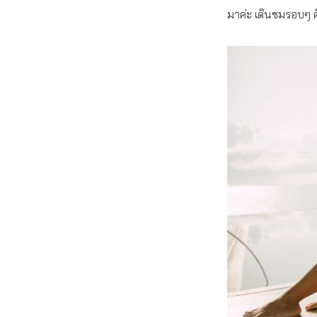
มาค่ะ เดินชมรอบๆ ศ