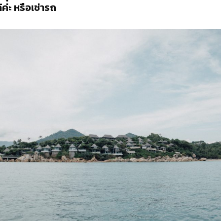
ค่ะ หรือเช่ารถ