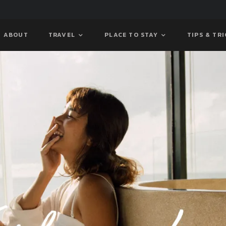
ABOUT
TRAVEL
PLACE TO STAY
TIPS & TR