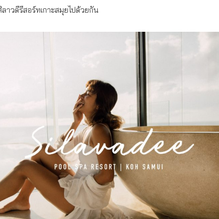
ิลาวดีรีสอร์ทเกาะสมุยไปด้วยกัน