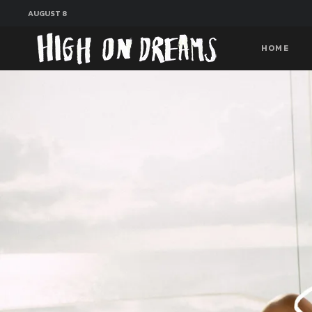
AUGUST 8
HOME