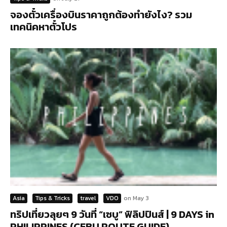
จองตั๋วเครื่องบินราคาถูกต้องทำยังไง? รวม
เทคนิคหาตั๋วโปร
Asia
Tips & Tricks
travel
VDO
on
May 3
ทริปเที่ยวลุยๆ 9 วันที่ “เซบู” ฟิลิปปินส์ | 9 DAYS in
PHILIPPINES (CEBU ROUTE GUIDE)