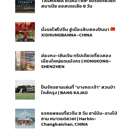
TASMANIA ROADTRIP ขับรถเที่ยวแท
สมาเนีย ออสเตรเลีย 8 วัน
นั่งรถไฟไปจีน สู่เมืองสิบสองปันนา
XISHUNGBANNA-CHINA
ฮ่องกง-เซินเจิน ทริปเดียวเที่ยวสอง
เมืองใหญ่แดนมังกร | HONGKONG-
SHENZHEN
ปั่นจักรยานเล่นที่ “บางกระเจ้า” สวนป่า
ใกล้กรุง | BANG KAJAO
แจกแพลนเที่ยวจีน 8 วัน ฮาร์บิน-ฉางไป่
ซาน หนาวแต่สวย! | Harbin-
Changbaishan, CHINA