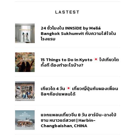
LASTEST
24 ชั่วโมงใน INNSiDE by Meliá
Bangkok Sukhumvit กับความใส่ใจใน
โรงแรม
15 Things to Do in Kyoto
ไปเกียวโต
ทั้งที ต้องทำอะไรบ้าง?
เกียวโต 4 วัน
เที่ยวญี่ปุ่นกับผองเพื่อน
ชิลๆก๊อปแพลนได้
แจกแพลนเที่ยวจีน 8 วัน ฮาร์บิน-ฉางไป่
ซาน หนาวแต่สวย! | Harbin-
Changbaishan, CHINA