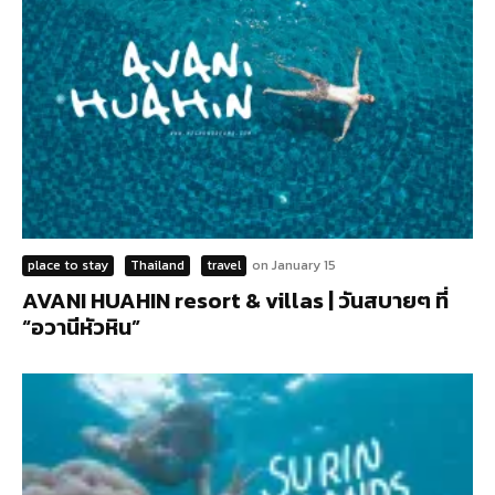
place to stay
Thailand
travel
on
January 15
AVANI HUAHIN resort & villas | วันสบายๆ ที่
“อวานีหัวหิน”