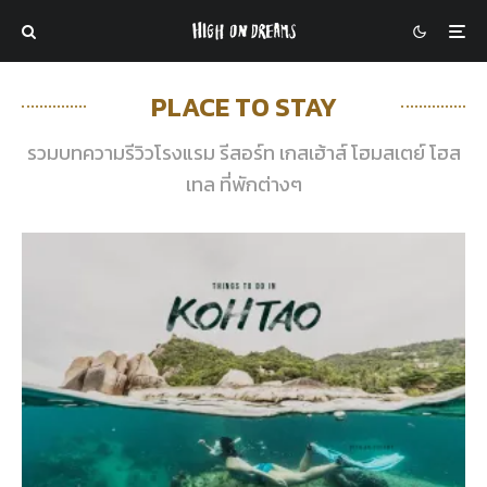
PLACE TO STAY
รวมบทความรีวิวโรงแรม รีสอร์ท เกสเฮ้าส์ โฮมสเตย์ โฮส
เทล ที่พักต่างๆ