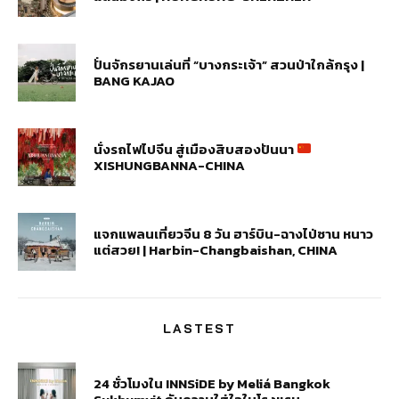
ปั่นจักรยานเล่นที่ “บางกระเจ้า” สวนป่าใกล้กรุง |
BANG KAJAO
นั่งรถไฟไปจีน สู่เมืองสิบสองปันนา
XISHUNGBANNA-CHINA
แจกแพลนเที่ยวจีน 8 วัน ฮาร์บิน-ฉางไป่ซาน หนาว
แต่สวย! | Harbin-Changbaishan, CHINA
LASTEST
24 ชั่วโมงใน INNSiDE by Meliá Bangkok