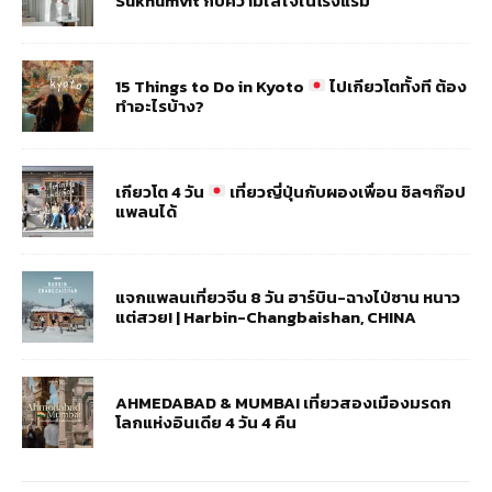
Sukhumvit กับความใส่ใจในโรงแรม
15 Things to Do in Kyoto
ไปเกียวโตทั้งที ต้อง
ทำอะไรบ้าง?
เกียวโต 4 วัน
เที่ยวญี่ปุ่นกับผองเพื่อน ชิลๆก๊อป
แพลนได้
แจกแพลนเที่ยวจีน 8 วัน ฮาร์บิน-ฉางไป่ซาน หนาว
แต่สวย! | Harbin-Changbaishan, CHINA
AHMEDABAD & MUMBAI เที่ยวสองเมืองมรดก
โลกแห่งอินเดีย 4 วัน 4 คืน