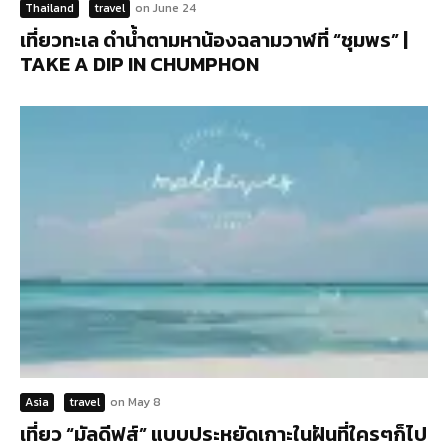
Thailand
travel
on
June 24
เที่ยวทะเล ดำน้ำตามหาน้องฉลามวาฬที่ “ชุมพร” |
TAKE A DIP IN CHUMPHON
Asia
travel
on
May 8
เที่ยว “มัลดีฟส์” แบบประหยัดเกาะในฝันที่ใครๆก็ไป