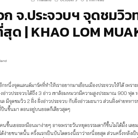
Thailand
October 5
2 min read
มวก จ.ประจวบฯ จุดชมวิว
ที่สุด | KHAO LOM MUA
iland
อีกหนึ่งจุดแลนด์มาร์คที่ทำให้เราอยากมาเยือนเมืองประจวบให้ได้ เพร
มสูงอ่าวประจวบได้ถึง 3 อ่าว เขาล้อมหมวกมีความสูงประมาณ 900 ฟุ
 มีจุดชมวิว 2 ฝั่ง ฝั่งอ่าวประจวบ กับฝั่งอ่าวมะนาว ส่วนฝั่งค่ายทหาร
ที่ปีนขึ้นมา ตอนอยู่บนยอดก็เสียวสุดๆ
คนขึ้นเยอะเหมือนมาง่ายๆ อาจเพราะวันหยุดธรรมดาก็ขึ้นไม่ได้มั้ง เลยมา
่ได้ง่ายขนาดนั้น ครึ่งแรกเป็นบันไดตรงนี้เราว่าเหนื่อยสุด ส่วนครึ่งหลัง