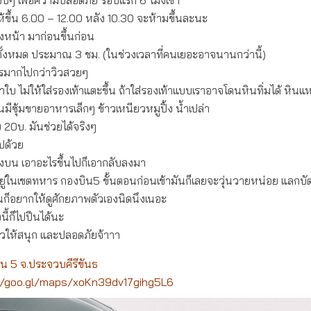
นรอบๆ เพื่อความปลอดภัย รอบแรก 6 โมงเช้า
ให้ขึ้น 6.00 – 12.00 หลัง 10.30 จะห้ามขึ้นละนะ
งหน้า มาก่อนขึ้นก่อน
 ทั้งหมด ประมาณ 3 ชม. (ในช่วงเวลาที่คนเยอะอาจนานกว่านี้)
ไรมากไปกว่าวิวสวยๆ
้าใบ ไม่ให้ใส่รองเท้าแตะขึ้น ถ้าใส่รองเท้าแบบเราอาจโดนหินทิ่มได้ หิ
นมีซุ้มขายอาหารเล็กๆ ข้าวเหนียวหมูปิ้ง น้ำเปล่า
ย 20บ. มันช่วยได้จริงๆ
ไปด้วย
างบน เอาอะไรขึ้นไปก็เอากลับลงมา
ู่ในเขตทหาร กองบิน5 ขั้นตอนก่อนเข้ามันก็เลยจะวุ่นวายหน่อย แลกบัต
้นก็อยากให้ดูศักยภาพตัวเองนิดนึงเนอะ
นี้ก็ไปปีนได้นะ
ยวให้สนุก และปลอดภัยจ้าาา
น 5 จ.ประจวบคีรีขันธ
//goo.gl/maps/xoKn39dv17gihg5L6