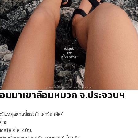
้ก่อนมาเขาล้อมหมวก จ.ประจวบฯ
ะวันหยุดยาวที่ตรงกับเสาร์อาทิตย์
้จ่าย
ficate จ่าย 40บ.