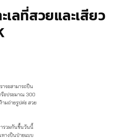
ทะเลที่สวยและเสียว
K
าะเราจะสามารถปีน
ต หรือประมาณ 300
ห้ามถ่ายรูปค่ะ สวย
รวมกันขึ้นวันนี้
เป็นทางปีนป่ายแบบ