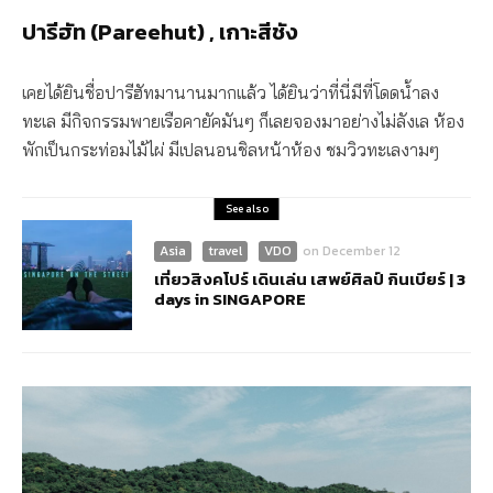
ปารี
ฮัท (Pareehut) , เกาะสีชัง
เคยได้ยินชื่อปารีฮัทมานานมากแล้ว ได้ยินว่าที่นี่มีที่โดดน้ำลง
ทะเล มีกิจกรรมพายเรือคายัคมันๆ ก็เลยจองมาอย่างไม่ลังเล ห้อง
พักเป็นกระท่อมไม้ไผ่ มีเปลนอนชิลหน้าห้อง ชมวิวทะเลงามๆ
See also
Asia
travel
VDO
on
December 12
เที่ยวสิงคโปร์ เดินเล่น เสพย์ศิลป์ กินเบียร์ | 3
days in SINGAPORE