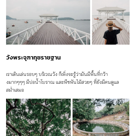
วังพระจุฑาทุชราชฐาน
เราเดินเล่นรอบๆ บริเวณวัง ก็เพิ่งจะรู้ว่ามันมีพื้นที่กว้า
งมากๆๆๆ มีบ่อน้ำโบราณ และพืชพันไม้สวยๆ ที่ยังมีคนดูแล
สม่ำเสมอ