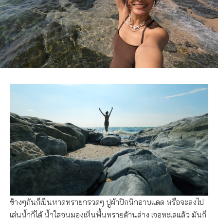
ข้างๆกันก็เป็นหาดทรายกรวดๆ ปูผ้าปิกนิกอาบแดด หรือจะลงไป
เล่นน้ำก็ได้ น้ำใสจนมองเห็นพื้นทรายด้านล่าง เจอทะเลแล้ว มันก็