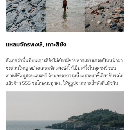
แหลมจักรพงษ์ , เกาะสีชัง
สังเกตว่าพื้นที่บนเกาะสีชังไม่ค่อยมีชายหาดเลย แต่จะเป็นหน้าผา
ซะส่วนใหญ่ อย่างแหลมจักรพงษ์นี้ ก็เป็นหนึ่งในจุดชมวิวบน
เกาะสีชัง ดูสวยและเท่ดี ถ้ามองจากตรงนี้ เพราะเราขี้เกียจขับรถไป
แล้วจ้าา 555 ขอโทษนะทุกคน ให้ดูรูปจากหาดถ้ำพังก็แล้วกัน