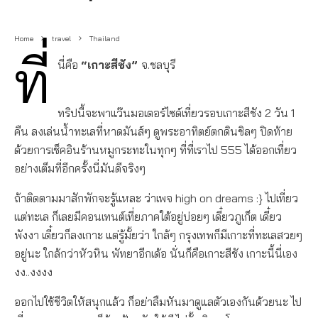
Home
travel
Thailand
ที่
นี่คือ
“เกาะสีชัง”
จ.ชลบุรี
ทริปนี้จะพาแว๊นมอเตอร์ไซด์เที่ยวรอบเกาะสีชัง 2 วัน 1
คืน ลงเล่นน้ำทะเลที่หาดมันส์ๆ ดูพระอาทิตย์ตกดินชิลๆ ปิดท้าย
ด้วยการเช็คอินร้านหมูกระทะในทุกๆ ที่ที่เราไป 555 ได้ออกเที่ยว
อย่างเต็มที่อีกครั้งนี่มันดีจริงๆ
ถ้าติดตามมาสักพักจะรู้แหละ ว่าเพจ high on dreams :} ไปเที่ยว
แต่ทะเล ก็เลยมีคอนเทนต์เที่ยภาคใต้อยู่บ่อยๆ เดี๋ยวภูเก็ต เดี๋ยว
พังงา เดี๋ยวก็ลงเกาะ แต่รู้มั้ยว่า ใกล้ๆ กรุงเทพก็มีเกาะที่ทะเลสวยๆ
อยู่นะ ใกล้กว่าหัวหิน พัทยาอีกเด้อ นั่นก็คือเกาะสีชัง เกาะนี้นี่เอง
งง..งงงง
ออกไปใช้ชีวิตให้สนุกแล้ว ก็อย่าลืมหันมาดูแลตัวเองกันด้วยนะ ไป