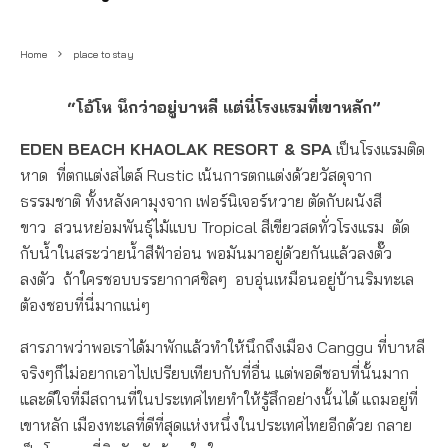
Home
place to stay
“โอ้โห นึกว่าอยู่บาหลี แต่นี่โรงแรมที่เขาหลัก”
EDEN BEACH KHAOLAK RESORT & SPA
เป็นโรงแรมติด
หาด
ที่ตกแต่งสไตล์ Rustic เน้นการตกแต่งด้วยวัสดุจาก
ธรรมชาติ ทั้งหลังคามุงจาก เฟอร์นิเจอร์หวาย ตัดกับผนังสี
ขาว
สวนหย่อมพันธุ์ไม้แบบ Tropical สีเขียวสดทั่วโรงแรม
ตัด
กับน้ำในสระว่ายน้ำสีฟ้าอ่อน พอมันมาอยู่ด้วยกันแล้วลงตั๊ว
ลงตัว
ถ้าใครชอบบรรยากาศชิลๆ
อบอุ่นเหมือนอยู่บ้านริมทะเล
ต้องชอบที่นี่มากแน่ๆ
สารภาพว่าพอเราได้มาพักแล้วทำให้นึกถึงเมือง Canggu ที่บาหลี
จริงๆก็ไม่อยากเอาไปเปรียบเทียบกับที่อื่น แต่พอดีชอบที่นั้นมาก
และดีใจที่มีสถานที่ในประเทศไทยทำให้รู้สึกอย่างนั้นได้ แถมอยู่ที่
เขาหลัก เมืองทะเลที่ดีที่สุดแห่งหนึ่งในประเทศไทยอีกด้วย กลาย