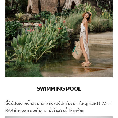
SWIMMING POOL
ที่นี่มีสระว่ายน้ำส่วนกลางทรงฟรีฟอร์มขนาดใหญ่ และ BEACH
BAR ด้วยนะ ตอนเย็นๆมานั่งริมสระนี้ โคตรชิลล