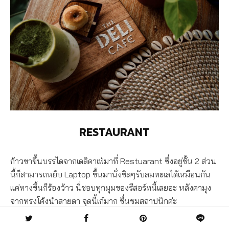
RESTAURANT
ก้าวขาขึ้นบรรไดจากเดลิคาเฟ่มาที่ Restuarant ซึ่งอยู่ชั้น 2 ส่วน
นี้ก็สามารถหยิบ Laptop ขึ้นมานั่งชิลๆรับลมทะเลได้เหมือนกัน
แค่ทางขึ้นก็ร้องว้าว นี่ชอบทุกมุมของรีสอร์ทนี้เลยอะ หลังคามุง
จากทรงโค้งนำสายตา จุดนี้เก๋มาก ชื่นชมสถาปนิกค่ะ
See also