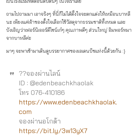
เป็นโรงแรมที่ติดอันดับต้นๆ ในใจเราเลย
ถามไปถามมา เอาจริงๆ ที่นี่ก็ไม่ได้ตั้งใจจะตกแต่งให้เหมือนบาหลี
นะ เพียงแค่เจ้าของตั้งใจเลือกใช้วัสดุจากธรรมชาติทั้งหมด และ
บังเอิญว่าเฟอร์นิเจอร์ดีไซน์เก๋ๆ คุณภาพดีๆ ส่วนใหญ่ อิมพอร์ทมา
จากบาหลีค่ะ
มาๆ จะพาเข้ามาเดินดูบรรยากาศของเอเดนบีชแห่งนี้ด้วยกัน :}
??จองผ่านไลน์
ID : @edenbeachkhaolak
โทร 076-410186
https://www.edenbeachkhaolak.
com
จองผ่านอโกด้า
https://bit.ly/3w13yX7