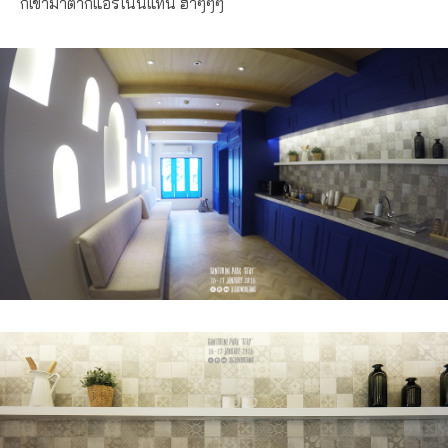
ก็เข้ามาตากแอร์ในนี้แทน ฮ่าๆๆๆ