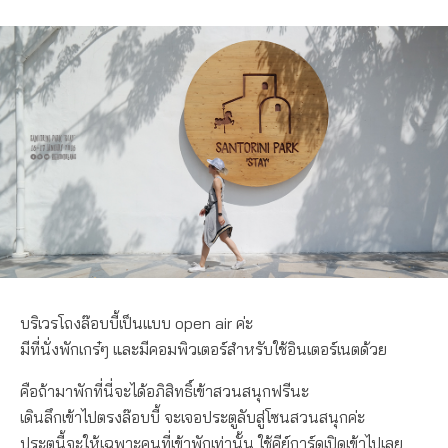
บริเวรโถงล๊อบบี้เป็นแบบ open air ค่ะ
มีที่นั่งพักเกร๋ๆ และมีคอมพิวเตอร์สำหรับใช้อินเตอร์เนตด้วย
คือถ้ามาพักที่นี่จะได้อภิสิทธิ์เข้าสวนสนุกฟรีนะ
เดินลึกเข้าไปตรงล๊อบบี้ จะเจอประตูลับสู่โซนสวนสนุกค่ะ
ประตูนี้จะให้เฉพาะคนที่เข้าพักเท่านั้น ใช้คีย์การ์ดเปิดเข้าไปเลย