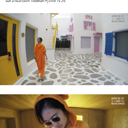
แล้วก็แอบมีทางลัดเล็กๆให้สำรวจ