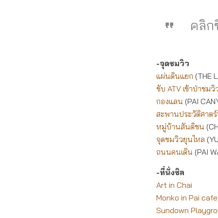
คลิกช
-จุดชมวิว
แผ่นดินแยก
(THE 
ขับ ATV เข้าป่าชมว
กองแลน
(PAI CAN
สะพานประวัติศาตร
หมู่บ้านสันติชน
(CH
จุดชมวิวยุนไหล
(YU
ถนนคนเดิน
(PAI W
-ที่นั่งชิล
Art in Chai
Monko in Pai cafe 
Sundown Playgr