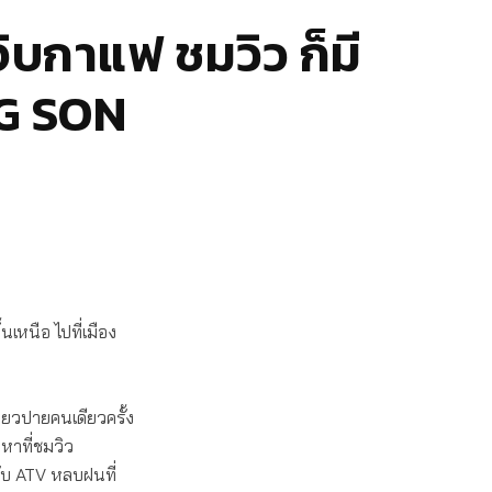
ิบกาแฟ ชมวิว ก็มี
NG SON
เหนือ ไปที่เมือง
่ยวปายคนเดียวครั้ง
 หาที่ชมวิว
ับ ATV หลบฝนที่