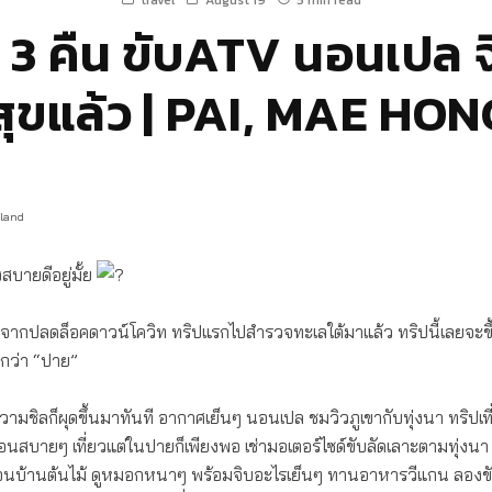
travel
August 19
5 min read
 3 คืน ขับATV นอนเปล จ
ุขแล้ว | PAI, MAE HO
iland
สบายดีอยู่มั้ย
ังจากปลดล็อคดาวน์โควิท ทริปแรกไปสำรวจทะเลใต้มาแล้ว ทริปนี้เลยจะขึ้น
ียกว่า “ปาย”
มชิลก็ผุดขึ้นมาทันที อากาศเย็นๆ นอนเปล ชมวิวภูเขากับทุ่งนา ทริปเที
ผ่อนสบายๆ เที่ยวแต่ในปายก็เพียงพอ เช่ามอเตอร์ไซด์ขับลัดเลาะตามทุ่งนา
อนบ้านต้นไม้ ดูหมอกหนาๆ พร้อมจิบอะไรเย็นๆ ทานอาหารวีแกน ลองข