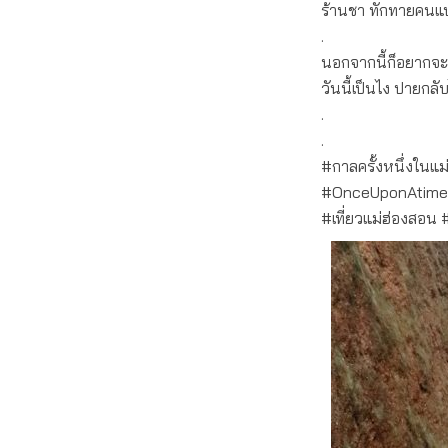
ร้านชา ทักทายคนแป
.
นอกจากนี้ก็อยากจะมา
วันนี้เป็นไง ปายกล
.
.
#กาลครั้งหนึ่งในแม
#OnceUponAtime
#เที่ยวแม่ฮ่องสอ