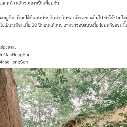
ลกหน้า แล้วชวนมาเป็นเพื่อนกัน
ดูด้วย ที่เคยได้ยินคนบ่นๆกันว่า นักท่องเที่ยวเยอะเกินไป ทำให้ปายไม่
ับไปเป็นเหมือนเมื่อ 30 ปีก่อนแล้วนะ ถามว่าชอบแบบเมื่อก่อนหรือตอนนี
่ฮ่องสอน
InMaeHongSon
น #MaeHongSon