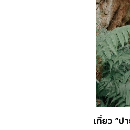
เที่ยว “ป