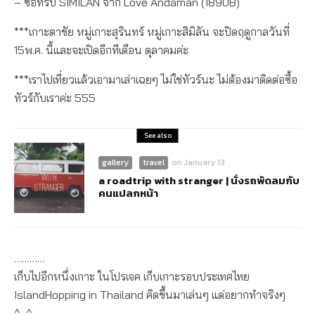
– ซื้อทริป
SIMILAN
จาก Love Andaman (1890B)
***เกาะตาชัย หมู่เกาะสุรินทร์ หมู่เกาะสิมิลัน จะปิดฤดูกาลวันที่
15พ.ค. นี้และจะเปิดอีกทีเดือน ตุลาคมค่ะ
***เราไปเที่ยวแล้วเอามาเล่าเฉยๆ ไม่ใช่ทัวร์นะ ไม่ต้องมาติดต่อซื้อ
ทัวร์กับเราค่ะ 555
See also
gallery
travel
on
January 13
a roadtrip with stranger | นั่งรถพัดลมกับ
คนแปลกหน้า
…………
เก็บไปอีกหนึ่งเกาะ ในโปรเจค เก็บเกาะรอบประเทศไทย
IslandHopping in Thailand คิดขึ้นมาเล่นๆ แต่อยากทำจริงๆ
^_^