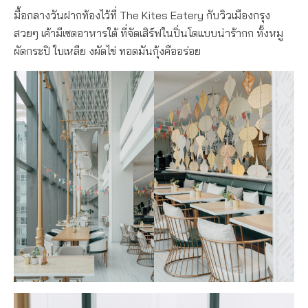
มื้อกลางวันฝากท้องไว้ที่ The Kites Eatery กับวิวเมืองกรุง
สวยๆ เค้ามีเซตอาหารใต้ ที่จัดเสิร์ฟในปิ่นโตแบบน่าร้ากก ทั้งหมู
ผัดกระปิ ใบเหลีย งผัดไข่ ทอดมันกุ้งคืออร่อย