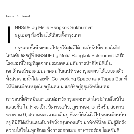
Home
travel
I
NNSiDE by Meliá Bangkok Sukhumvit
อยู่เฉยๆ ก็เหมือนได้เที่ยวทั้งกรุงเทพ
กรุงเทพทั้งที จะออกไปลุยให้สุดก็ได้…แต่ทริปนี้เราจะไม่ไป
ไหนค่ะ จะอยู่ที่ INNSiDE by Meliá Bangkok Sukhumvit เครือ
โรงแรมที่ใหญ่ที่สุดจากประเทศสเปนกับการนำดีไซน์ที่เป็น
เอกลักษณ์ของสเปนมาผสมกับเสน่ห์ของกรุงเทพฯ ได้แบบลงตัว
ทั้งสระว่ายน้ำใสลอยฟ้า Co-working Space และ Tapas Bar ที่
ให้ฟีลเหมือนหลุดไปอยู่ในสเปน แต่ยังอยู่สุขุมวิทนี่แหละ
เราชอบที่เค้าหยิบเอาแลนด์มาร์คกรุงเทพมาเล่าใหม่ผ่านดีไซน์ใน
แต่ละชั้น ไม่ว่าจะ เป็น วัดพระแก้ว, ภูเขาทอง, เสาชิงช้า, สะพาน
พระราม 9, สนามหลวง และอื่นๆ ที่เราก็ยังไม่ได้ไป จนเหมือนกับ
อยู่ที่นี่ก็ได้เห็นแลนด์มาร์คทั้งกรุงเทพแล้ว มาพักที่นี่อะ มันรู้สึกถึง
ความใส่ใจในทุกดีเทล ทั้งการออกแบบ อาหารอร่อย โลเคชั่นดี