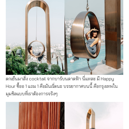
ตกเย็นมาสั่ง cocktail จากบาร์บนดาดฟ้า นี่แหละ มี Happy
Hour ซื้ออ 1 แถม 1 คือมันเริ่ดนะ บรรยากาศบนนี้ คือกรุงเทพใน
มุมชิลแบบที่เราต้องการจริงๆ