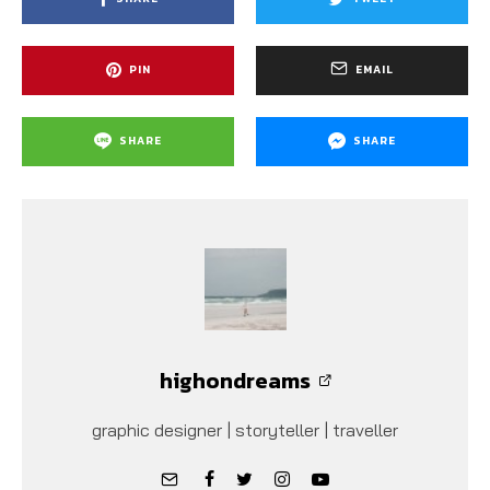
PIN
EMAIL
SHARE
SHARE
highondreams
graphic designer | storyteller | traveller