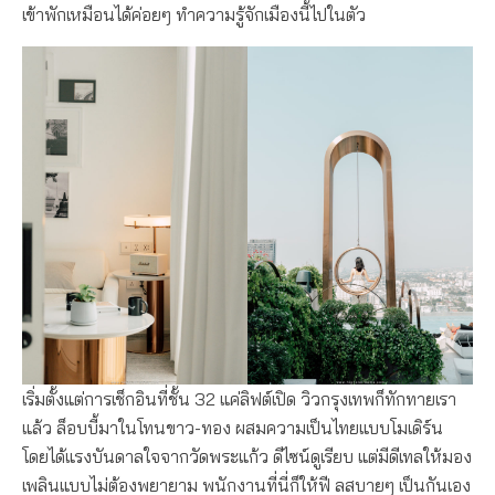
เข้าพักเหมือนได้ค่อยๆ ทำความรู้จักเมืองนี้ไปในตัว
เริ่มตั้งแต่การเช็กอินที่ชั้น 32 แค่ลิฟต์เปิด วิวกรุงเทพก็ทักทายเรา
แล้ว ล็อบบี้มาในโทนขาว-ทอง ผสมความเป็นไทยแบบโมเดิร์น
โดยได้แรงบันดาลใจจากวัดพระแก้ว ดีไซน์ดูเรียบ แต่มีดีเทลให้มอง
เพลินแบบไม่ต้องพยายาม พนักงานที่นี่ก็ให้ฟี ลสบายๆ เป็นกันเอง