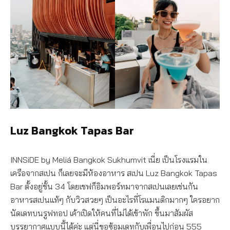
Luz Bangkok Tapas Bar
INNSiDE by Meliá Bangkok Sukhumvit เนี่ย เป็นโรงแรมใน
เครือจากสเปน ก็เลยจะมีห้องอาหาร สเปน Luz Bangkok Tapas
Bar ตั้งอยู่ชั้น 34 โดยเชฟก็อิมพอร์ทมาจากสเปนเลยเช่นกัน
อาหารสเปนแท้ๆ กับวิวสวยๆ เป็นอะไรที่โรแมนติกมากๆ ใครอยาก
นัดเดทบนรูฟทอป เค้าเปิดให้คนที่ไม่ได้เข้าพัก ขึ้นมาสัมผัส
บรรยากาศแบบนี้ได้ค่ะ แต่นี่ขอซ้อมเดทกับเพื่อนไปก่อน 555